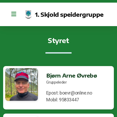
1. Skjold speidergruppe
Retningslinjer for bruk av kano og sosiale medier
Styret
Vedtekter
Bjørn Arne Øvrebø
Gruppeleder
Epost: boevr@online.no
Styret
Mobil: 95833447
Bli med