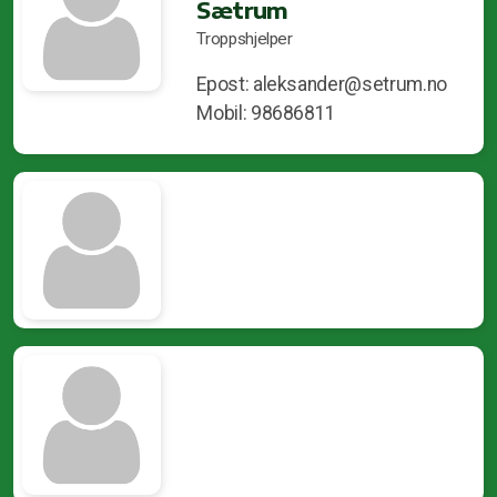
Sætrum
Troppshjelper
Epost: aleksander@setrum.no
Mobil: 98686811