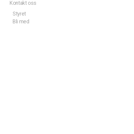
Kontakt oss
Styret
Bli med
Medlem av Norges Speiderforbund
©2022 1. Skjold Speidergruppe