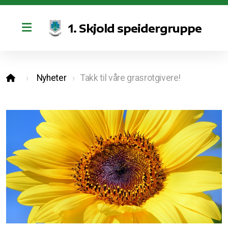
1. Skjold speidergruppe
Retningslinjer for bruk av kano og sosiale medier
Nyheter
Takk til våre grasrotgivere!
Vedtekter
Styret
Bli med