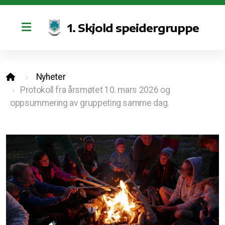
1. Skjold speidergruppe
Retningslinjer for bruk av kano og sosiale medier
Nyheter
Vedtekter
Protokoll fra årsmøtet 10. mars 2026 og
oppsummering av gruppeting samme dag.
Styret
Bli med