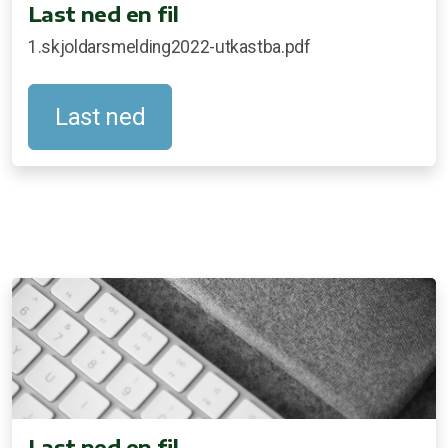
Last ned en fil
1.skjoldarsmelding2022-utkastba.pdf
Last ned
Last ned en fil