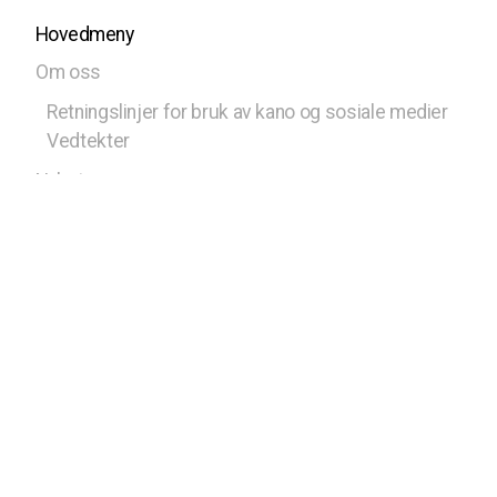
Hovedmeny
Om oss
Retningslinjer for bruk av kano og sosiale medier
Vedtekter
Nyheter
Kalender
Kontakt oss
Styret
Bli med
Medlem av Norges Speiderforbund