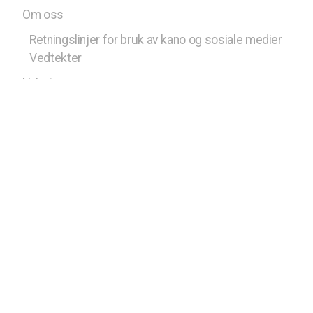
Om oss
Retningslinjer for bruk av kano og sosiale medier
Vedtekter
Nyheter
Kalender
Kontakt oss
Styret
Bli med
Medlem av Norges Speiderforbund