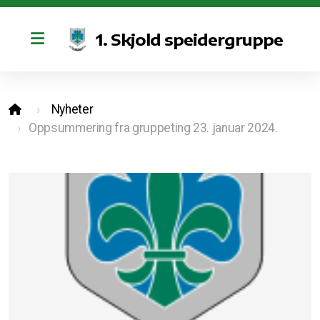
1. Skjold speidergruppe
Retningslinjer for bruk av kano og sosiale medier
Nyheter
Vedtekter
Oppsummering fra gruppeting 23. januar 2024.
Styret
Bli med