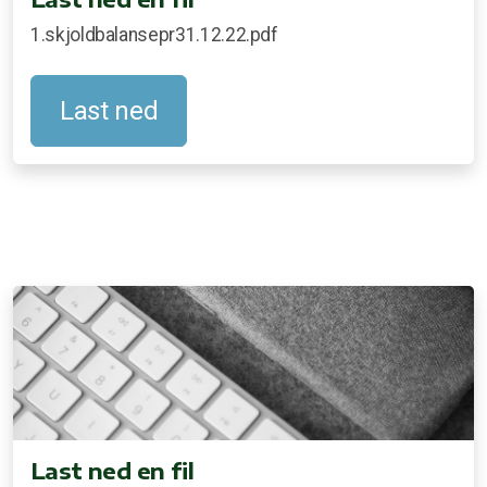
1.skjoldbalansepr31.12.22.pdf
Last ned
Last ned en fil