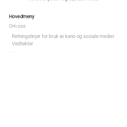
Hovedmeny
Om oss
Retningslinjer for bruk av kano og sosiale medier
Vedtekter
Nyheter
Kalender
Kontakt oss
Styret
Bli med
Medlem av Norges Speiderforbund