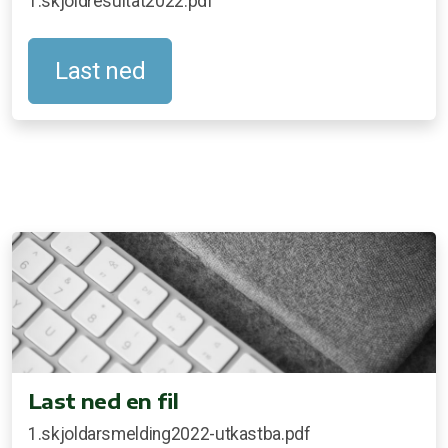
1.skjoldresultat2022.pdf
Last ned
Last ned en fil
1.skjoldarsmelding2022-utkastba.pdf