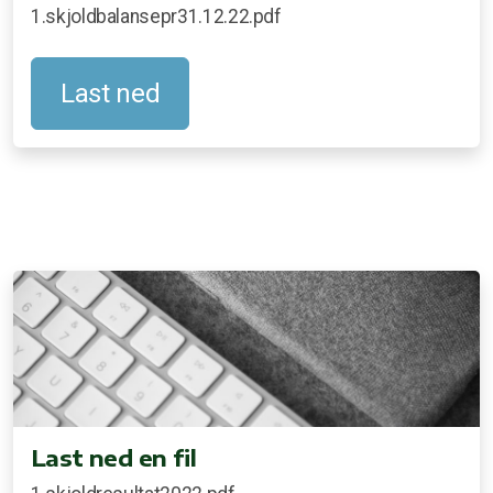
1.skjoldbalansepr31.12.22.pdf
Last ned
Last ned en fil