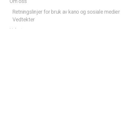
Om oss
Retningslinjer for bruk av kano og sosiale medier
Vedtekter
Nyheter
Kalender
Kontakt oss
Styret
Bli med
Medlem av Norges Speiderforbund