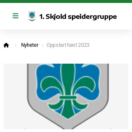
1. Skjold speidergruppe
Retningslinjer for bruk av kano og sosiale medier
Nyheter
Oppstart høst 2023
Vedtekter
Styret
Bli med