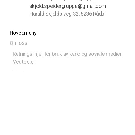
skjold.speidergruppe@gmail.com
Harald Skjolds veg 32, 5236 Rådal
Hovedmeny
Om oss
Retningslinjer for bruk av kano og sosiale medier
Vedtekter
Nyheter
Kalender
Kontakt oss
Styret
Bli med